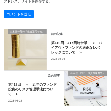
アドレス、サイトを保存する。
白木信一郎の「投資運用苦楽」
前の記事
第416回、417回統合版 ＜ バ
イアウトファンドの適正なレバ
レッジについて ＞
2023-08-04
白木信一郎の「投資運用苦楽」
次の記事
第418回 ＜ 近年のファンド
投資のリスク管理手法につい
て ＞
2023-08-18