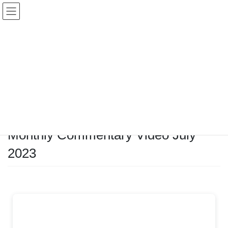
Monthly Commentary Video
HOME
Monthly Commentary Video
Monthly Commentary Video July 2023
2023-08-18
/ 最終更新日時 :
2023-08-18
nmiyata
Monthly Commentary Video
Monthly Commentary Video July
2023