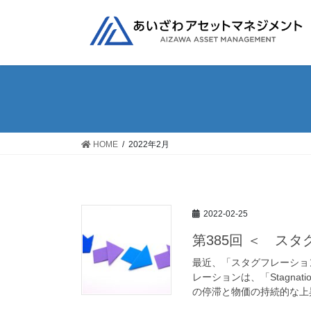
コ
ナ
ン
ビ
テ
ゲ
ン
ー
ツ
シ
へ
ョ
ス
ン
キ
に
ッ
移
HOME
2022年2月
プ
動
2022-02-25
第385回 ＜ ス
最近、「スタグフレーショ
レーションは、「Stagnat
の停滞と物価の持続的な上昇