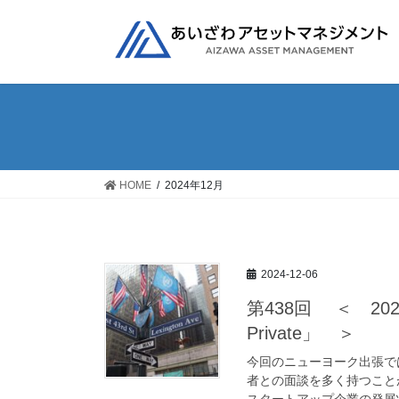
コ
ナ
ン
ビ
テ
ゲ
ン
ー
ツ
シ
へ
ョ
ス
ン
キ
に
ッ
移
HOME
2024年12月
プ
動
2024-12-06
第438回 ＜ 202
Private」 ＞
今回のニューヨーク出張で
者との面談を多く持つこと
スタートアップ企業の発展状