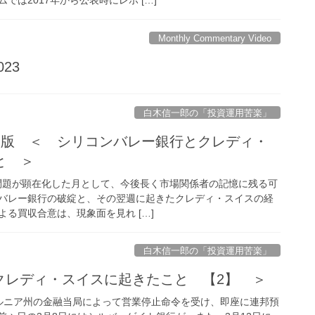
Monthly Commentary Video
023
白木信一郎の「投資運用苦楽」
 統合版 ＜ シリコンバレー銀行とクレディ・
と ＞
行の問題が顕在化した月として、今後長く市場関係者の記憶に残る可
バレー銀行の破綻と、その翌週に起きたクレディ・スイスの経
よる買収合意は、現象面を見れ […]
白木信一郎の「投資運用苦楽」
とクレディ・スイスに起きたこと 【2】 ＞
ォルニア州の金融当局によって営業停止命令を受け、即座に連邦預