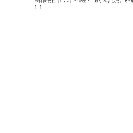
金保険会社（FDIC）の管理下に置かれました。その
[…]