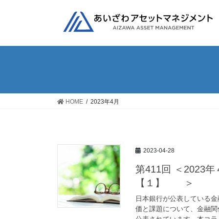
コ
ナ
ン
ビ
テ
ゲ
ン
ー
ツ
シ
へ
ョ
ス
ン
キ
に
ッ
移
HOME
2023年4月
プ
動
2023-04-28
第411回 ＜20
【１】 ＞
日本銀行が公表している金
価と課題について、金融関
公表されています。本コラム