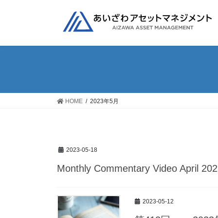
コ
ナ
ン
ビ
テ
ゲ
ン
ー
ツ
シ
へ
ョ
ス
ン
キ
に
ッ
移
HOME
2023年5月
プ
動
2023-05-18
Monthly Commentary Video April 20
2023-05-12