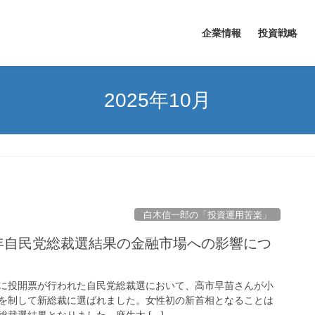
企業情報
投資戦略
2025年10月
白木信一郎の「投資運用苦楽」
25年自民党総裁選結果の金融市場への影響につ
日）に投開票が行われた自民党総裁選において、高市早苗さんが小
を制して新総裁に選ばれました。女性初の新首相となることは
裁選結果となりました。麻生太 […]