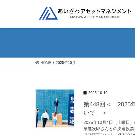
コ
ナ
ン
ビ
テ
ゲ
ン
ー
ツ
シ
へ
ョ
ス
ン
キ
に
ッ
移
HOME
2025年10月
プ
動
2025-10-10
第448回＜ 20
いて ＞
2025年10月4日（土曜
泉進次郎さんとの決選投票
ほぼ確実となり、歴史的な総