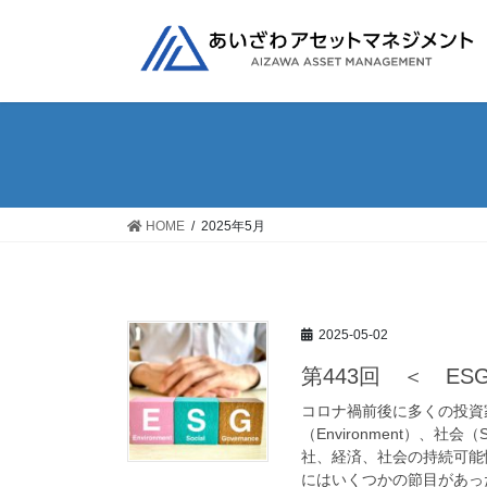
コ
ナ
ン
ビ
テ
ゲ
ン
ー
ツ
シ
へ
ョ
ス
ン
キ
に
ッ
移
HOME
2025年5月
プ
動
2025-05-02
第443回 ＜ E
コロナ禍前後に多くの投資
（Environment）、社会
社、経済、社会の持続可能
にはいくつかの節目があっ