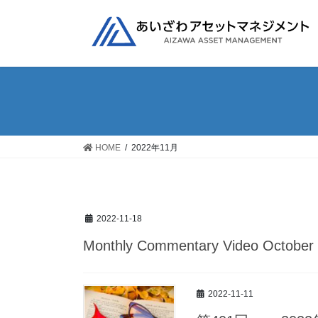
コ
ナ
ン
ビ
テ
ゲ
ン
ー
ツ
シ
へ
ョ
ス
ン
キ
に
ッ
移
HOME
2022年11月
プ
動
2022-11-18
Monthly Commentary Video October
2022-11-11