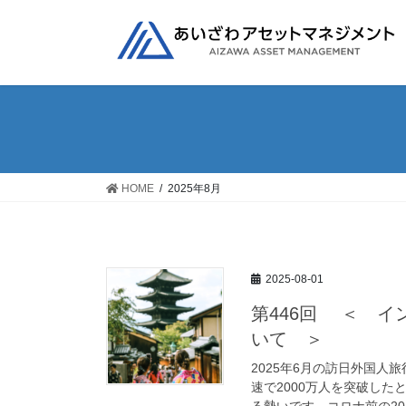
コ
ナ
ン
ビ
テ
ゲ
ン
ー
ツ
シ
へ
ョ
ス
ン
キ
に
ッ
移
HOME
2025年8月
プ
動
2025-08-01
第446回 ＜ 
いて ＞
2025年6月の訪日外国人旅
速で2000万人を突破した
る勢いです。コロナ前の2018