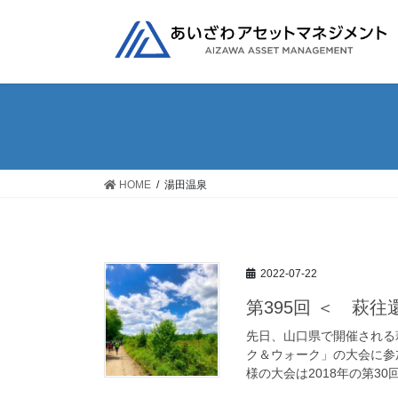
コ
ナ
ン
ビ
テ
ゲ
ン
ー
ツ
シ
へ
ョ
ス
ン
キ
に
ッ
移
HOME
湯田温泉
プ
動
2022-07-22
第395回 ＜ 萩
先日、山口県で開催される
ク＆ウォーク」の大会に参
様の大会は2018年の第30