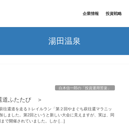
企業情報
投資戦略
湯田温泉
白木信一郎の「投資運用苦楽」
往還道ふたたび ＞
萩往還道を走るトレイルラン「第２回やまぐち萩往還マラニッ
加しました。第2回というと新しい大会に見えますが、実は、同
回まで開催されていました。しか […]