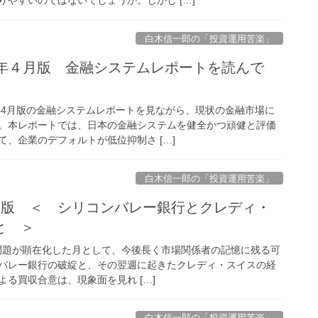
白木信一郎の「投資運用苦楽」
023年４月版 金融システムレポートを読んで
3年4月版の金融システムレポートを見ながら、現状の金融市場に
。本レポートでは、日本の金融システムを健全かつ頑健と評価
、企業のデフォルトが低位抑制さ […]
白木信一郎の「投資運用苦楽」
 統合版 ＜ シリコンバレー銀行とクレディ・
と ＞
行の問題が顕在化した月として、今後長く市場関係者の記憶に残る可
バレー銀行の破綻と、その翌週に起きたクレディ・スイスの経
よる買収合意は、現象面を見れ […]
白木信一郎の「投資運用苦楽」