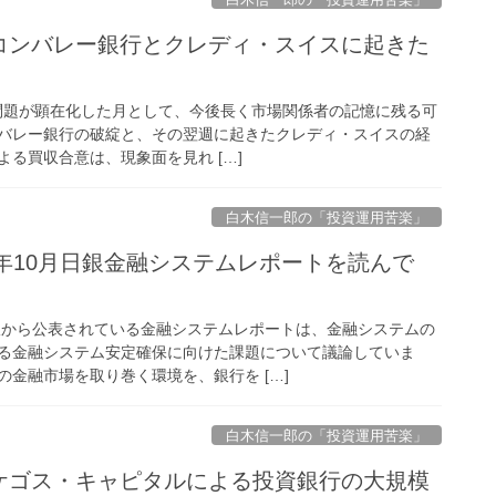
リコンバレー銀行とクレディ・スイスに起きた
行の問題が顕在化した月として、今後長く市場関係者の記憶に残る可
バレー銀行の破綻と、その翌週に起きたクレディ・スイスの経
よる買収合意は、現象面を見れ […]
白木信一郎の「投資運用苦楽」
022年10月日銀金融システムレポートを読んで
日銀から公表されている金融システムレポートは、金融システムの
る金融システム安定確保に向けた課題について議論していま
金融市場を取り巻く環境を、銀行を […]
白木信一郎の「投資運用苦楽」
ルケゴス・キャピタルによる投資銀行の大規模