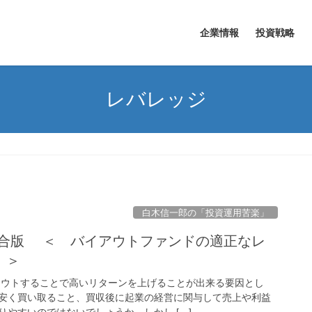
企業情報
投資戦略
レバレッジ
白木信一郎の「投資運用苦楽」
回統合版 ＜ バイアウトファンドの適正なレ
 ＞
アウトすることで高いリターンを上げることが出来る要因とし
安く買い取ること、買収後に起業の経営に関与して売上や利益
やすいのではないでしょうか。しかし […]