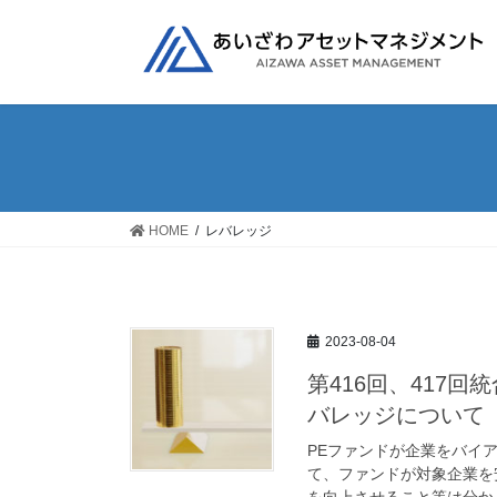
コ
ナ
ン
ビ
テ
ゲ
ン
ー
ツ
シ
へ
ョ
ス
ン
キ
に
ッ
移
HOME
レバレッジ
プ
動
2023-08-04
第416回、417
バレッジについて
PEファンドが企業をバイ
て、ファンドが対象企業を
を向上させること等は分かり