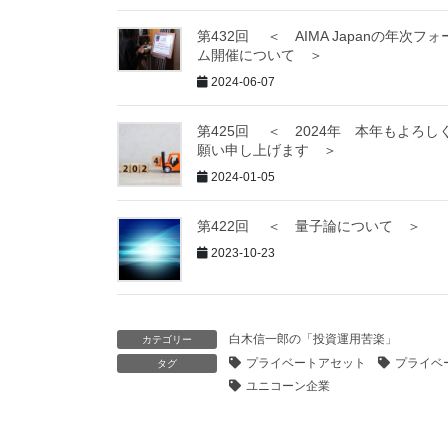
第432回 ＜ AIMA Japanの年次フォ
ム開催について ＞
2024-06-07
第425回 ＜ 2024年 本年もよろし
願い申し上げます ＞
2024-01-05
第422回 ＜ 量子論について ＞
2023-10-23
白木信一郎の「投資運用苦楽」
カテゴリー
プライベートアセット
プライベ
タグ
ユニコーン企業