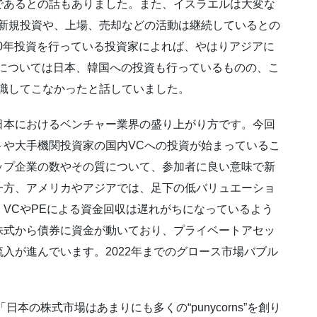
であるとの話もありました。また、イスラエルは大変な
る新規投資や、上場、売却などの活動は継続しているとの
20年投資を行っている投資家によれば、やはりアジアに
Eについては日本、韓国への投資も行っているものの、こ
意識してこなかったと話していました。
日本におけるベンチャー業界の盛り上がり方です。今回
トや大手機関投資家の国内VCへの投資が始まっているこ
ップ企業の数やその質について、参加者に良い意味で新
一方、アメリカやアジアでは、足下の低バリュエーショ
VCやPEによる資金回収は遅れがちになっているよう
株式から債券に資金が動いており、プライベートアセッ
入が進んでいます。2022年までのグロース市場バブル
本の株式市場はあまりにも多くの“punycorns”を創り