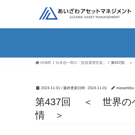
コ
ナ
ン
ビ
テ
ゲ
ン
ー
ツ
シ
へ
ョ
ス
ン
キ
に
ッ
移
HOME
白木信一郎の「投資運用苦楽」
第437回 
プ
動
2024-11-01
/ 最終更新日時 :
2024-11-01
masamitsu
第437回 ＜ 世界
情 ＞