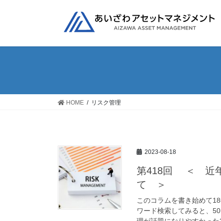
コ
ナ
ン
ビ
テ
ゲ
ン
ー
ツ
シ
へ
ョ
ス
ン
キ
に
ッ
移
HOME
リスク管理
プ
動
2023-08-18
第418回 ＜ 
て ＞
このコラムを書き始めて1
ワード検索してみると、5
理が話題になりやすかった2