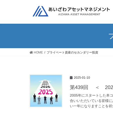
コ
ナ
ン
ビ
テ
ゲ
ン
ー
ツ
シ
へ
ョ
ス
ン
キ
に
ッ
移
HOME
プライベート資産のセカンダリー投資
プ
動
2025-01-10
第439回 ＜ 2
2005年にスタートした
合いいただいている皆様に
い一年になりますことを祈念し