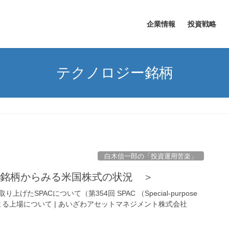
企業情報
投資戦略
テクノロジー銘柄
白木信一郎の「投資運用苦楽」
PAC銘柄からみる米国株式の状況 ＞
たSPACについて（第354回 SPAC （Special-purpose
pany）による上場について | あいざわアセットマネジメント株式会社