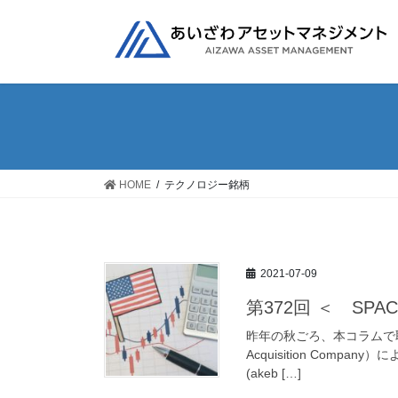
コ
ナ
ン
ビ
テ
ゲ
ン
ー
ツ
シ
へ
ョ
ス
ン
キ
に
ッ
移
HOME
テクノロジー銘柄
プ
動
2021-07-09
第372回 ＜ S
昨年の秋ごろ、本コラムで取り上げ
Acquisition Com
(akeb […]