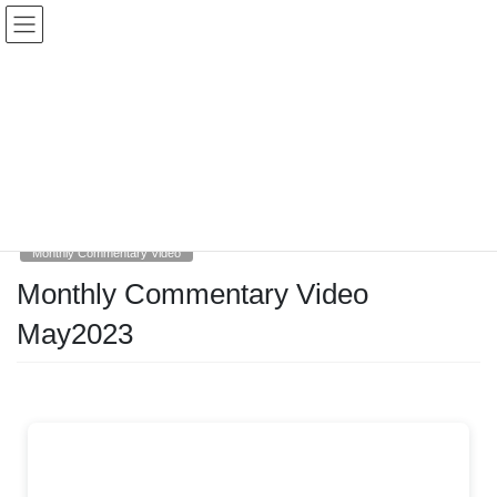
Monthly Commentary Video
HOME
Monthly Commentary Video
Monthly Commentary Video May2023
2023-06-19
/ 最終更新日時 :
2023-06-19
nmiyata
Monthly Commentary Video
Monthly Commentary Video
May2023