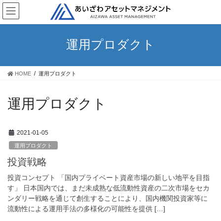
コ
ナ
ン
ビ
テ
ゲ
ン
ー
運用プロダクト
ツ
シ
へ
ョ
ス
ン
HOME
運用プロダクト
キ
に
ッ
移
プ
動
運用プロダクト
2021-01-05
運用プロダクト
投資戦略
投資コンセプト 「国内プライベート資産市場の新しい地平を目指
す」 日本国内では、まだ未成熟な低流動性資産の二次市場をセカ
ンダリー戦略を通じて創生することにより、国内機関投資家等に
流動性による運用手法の多様化の可能性を提供 […]