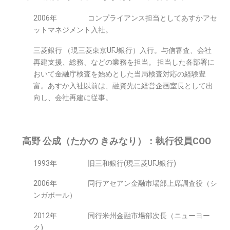
2006年 コンプライアンス担当としてあすかアセ
ットマネジメント入社。
三菱銀行 （現三菱東京UFJ銀行）入行。与信審査、会社
再建支援、総務、などの業務を担当。 担当した各部署に
おいて金融庁検査を始めとした当局検査対応の経験豊
富。あすか入社以前は、融資先に経営企画室長として出
向し、会社再建に従事。
高野 公成（たかの きみなり）：執行役員COO
1993年 旧三和銀行(現三菱UFJ銀行)
2006年 同行アセアン金融市場部上席調査役（シ
ンガポール）
2012年 同行米州金融市場部次長（ニューヨー
ク)