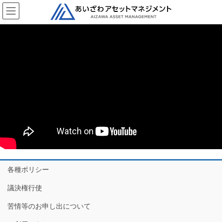
コ
ナ
ン
ビ
テ
ゲ
ン
ー
ツ
シ
へ
ョ
ス
ン
キ
に
ッ
移
プ
動
各種ポリシー
議決権行使
苦情等のお申し出について