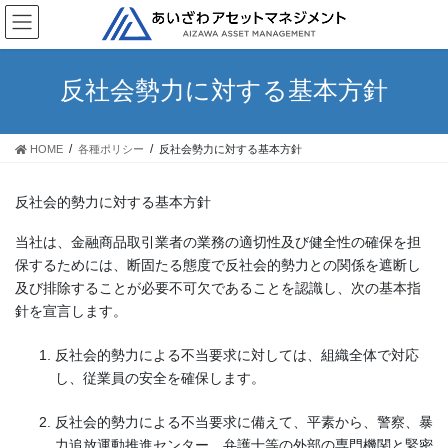
コ
ナ
ン
ビ
テ
ゲ
ン
ー
反社会勢力に対する基本方針
ツ
シ
へ
ョ
ス
ン
HOME
各種ポリシー
反社会勢力に対する基本方針
キ
に
ッ
移
プ
動
反社会的勢力に対する基本方針
当社は、金融商品取引業者の業務の適切性及び健全性の確保を担
保するためには、断固たる態度で反社会的勢力との関係を遮断し
及び排除することが必要不可欠であることを認識し、次の基本指
針を宣言します。
反社会的勢力による不当要求に対しては、組織全体で対応
し、従業員の安全を確保します。
反社会的勢力による不当要求に備えて、平素から、警察、暴
力追放運動推進センター、弁護士等の外部の専門機関と緊密