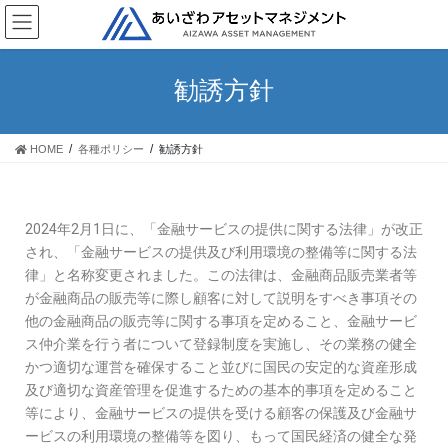
勧誘方針
HOME
各種ポリシー
勧誘方針
2024
年
2
月
1
日に、「金融サービスの提供に関する法律」が改正
され、「金融サービスの提供及び利用環境の整備等に関する法
律」と名称変更されました。この法律は、金融商品販売業者等
が金融商品の販売等に際し顧客に対して説明をすべき事項その
他の金融商品の販売等に関する事項を定めること、金融サービ
ス仲介業を行う者について登録制度を実施し、その業務の健全
かつ適切な運営を確保すること並びに国民の安定的な資産形成
及び適切な資産管理を促進するための基本的事項を定めること
等により、金融サービスの提供を受ける顧客の保護及び金融サ
ービスの利用環境の整備等を図り、もって国民経済の健全な発