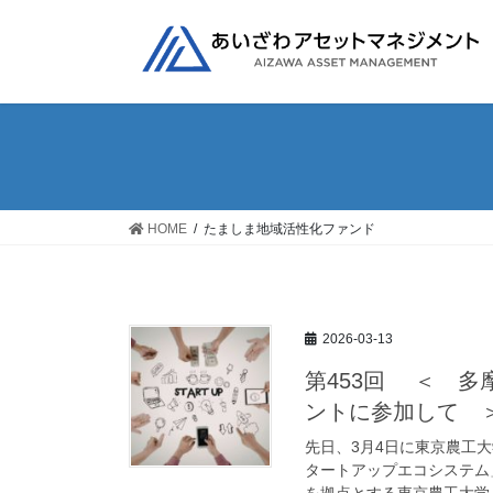
コ
ナ
ン
ビ
テ
ゲ
ン
ー
ツ
シ
へ
ョ
ス
ン
キ
に
ッ
移
HOME
たましま地域活性化ファンド
プ
動
2026-03-13
第453回 ＜ 
ントに参加して 
先日、3月4日に東京農工
タートアップエコシステム
を拠点とする東京農工大学・