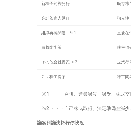
新株予約権発行
既存株
会計監査人選任
独立性
組織再編関連 ※1
重要な
買収防衛策
株主価
その他会社提案 ※2
企業行
２．株主提案
株主間
※1 ・・・合併、営業譲渡・譲受、株式交
※2 ・・・自己株式取得、法定準備金減少
議案別議決権行使状況