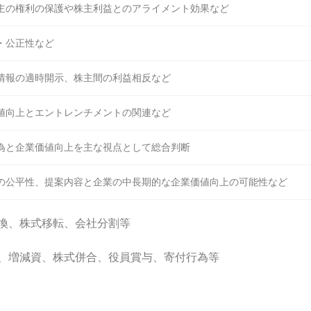
主の権利の保護や株主利益とのアライメント効果など
・公正性など
情報の適時開示、株主間の利益相反など
値向上とエントレンチメントの関連など
為と企業価値向上を主な視点として総合判断
の公平性、提案内容と企業の中長期的な企業価値向上の可能性など
換、株式移転、会社分割等
、増減資、株式併合、役員賞与、寄付行為等