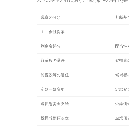
以下の基本方針に則り、個別案件の事情を
議案の分類
判断基
１．会社提案
剰余金処分
配当性
取締役の選任
候補者
監査役等の選任
候補者
定款一部変更
定款変
退職慰労金支給
企業価
役員報酬額改定
企業価